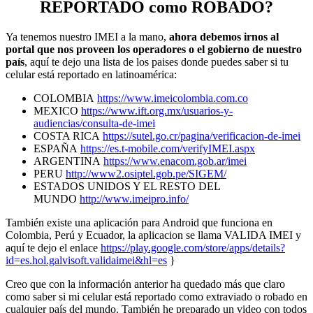
REPORTADO como ROBADO?
Ya tenemos nuestro IMEI a la mano,
ahora debemos irnos al
portal que nos proveen los operadores o el gobierno de nuestro
país
, aquí te dejo una lista de los paises donde puedes saber si tu
celular está reportado en latinoamérica:
COLOMBIA
https://www.imeicolombia.com.co
MEXICO
https://www.ift.org.mx/usuarios-y-
audiencias/consulta-de-imei
COSTA RICA
https://sutel.go.cr/pagina/verificacion-de-imei
ESPAÑA
https://es.t-mobile.com/verifyIMEI.aspx
ARGENTINA
https://www.enacom.gob.ar/imei
PERU
http://www2.osiptel.gob.pe/SIGEM/
ESTADOS UNIDOS Y EL RESTO DEL
MUNDO
http://www.imeipro.info/
También existe una aplicación para Android que funciona en
Colombia, Perú y Ecuador, la aplicacion se llama VALIDA IMEI y
aquí te dejo el enlace
https://play.google.com/store/apps/details?
id=es.hol.galvisoft.validaimei&hl=es
}
Creo que con la información anterior ha quedado más que claro
como saber si mi celular está reportado como extraviado o robado en
cualquier país del mundo. También he preparado un video con todos