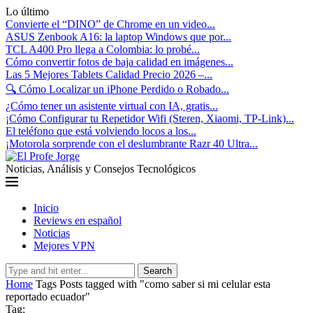
Lo último
Convierte el “DINO” de Chrome en un video...
ASUS Zenbook A16: la laptop Windows que por...
TCL A400 Pro llega a Colombia: lo probé...
Cómo convertir fotos de baja calidad en imágenes...
Las 5 Mejores Tablets Calidad Precio 2026 –...
🔍 Cómo Localizar un iPhone Perdido o Robado...
¿Cómo tener un asistente virtual con IA, gratis...
¡Cómo Configurar tu Repetidor Wifi (Steren, Xiaomi, TP-Link)...
El teléfono que está volviendo locos a los...
¡Motorola sorprende con el deslumbrante Razr 40 Ultra...
Noticias, Análisis y Consejos Tecnológicos
Inicio
Reviews en español
Noticias
Mejores VPN
Search
Home
Tags
Posts tagged with "como saber si mi celular esta
reportado ecuador"
Tag: