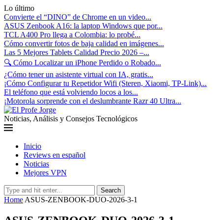
Lo último
Convierte el “DINO” de Chrome en un video...
ASUS Zenbook A16: la laptop Windows que por...
TCL A400 Pro llega a Colombia: lo probé...
Cómo convertir fotos de baja calidad en imágenes...
Las 5 Mejores Tablets Calidad Precio 2026 –...
🔍 Cómo Localizar un iPhone Perdido o Robado...
¿Cómo tener un asistente virtual con IA, gratis...
¡Cómo Configurar tu Repetidor Wifi (Steren, Xiaomi, TP-Link)...
El teléfono que está volviendo locos a los...
¡Motorola sorprende con el deslumbrante Razr 40 Ultra...
Noticias, Análisis y Consejos Tecnológicos
Inicio
Reviews en español
Noticias
Mejores VPN
Search
Home
ASUS-ZENBOOK-DUO-2026-3-1