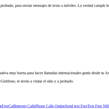
robado, para enviar mensajes de texto a móviles. La verdad cumple lo q
nativa muy buena para hacer llamadas internacionales gratis desde tu 
lobfone, te invito a visitar el sitio y a probarlo.
ng
FreeCall
Internet Calls
Phone Calls Online
Send text Free
Text Free SM