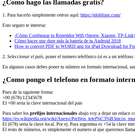
¿Como hago las llamadas gratis?
1. Para hacerlo simplemente
entras
aquí:
https://globfone.com/
Esto seguro te interesa:
¡Cómo Configurar tu Repetidor Wifi (Steren, Xiaomi, TP-Link)
Cómo hacer que dure más la batería de tu Android 2018
How to convert PDF to WORD app for iPad Download for Fr
2.
Seleccionar el país
, poner el numero telefónico (si es a un teléfono
En algunos casos debes poner tu número en formato internacional, aun
¿Como pongo el telefono en formato inter
Pues de la siguiente forma:
+00 (678) 12345678
El +00 seria la clave internacional del pais
Para saber los
prefijos internacionales
abajo voy a dejar un enlace con
https://es.wikipedia.org/wiki/Anexo:Prefijos_telef%C3%B3nicos_mu
El (678) seria la clave local. Por ej. Para argentina es +54 la clave in
El resto de números, es simplemente el numero al que queremos llama