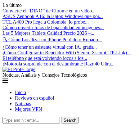
Lo último
Convierte el “DINO” de Chrome en un video...
ASUS Zenbook A16: la laptop Windows que por...
TCL A400 Pro llega a Colombia: lo probé...
Cómo convertir fotos de baja calidad en imágenes...
Las 5 Mejores Tablets Calidad Precio 2026 –...
🔍 Cómo Localizar un iPhone Perdido o Robado...
¿Cómo tener un asistente virtual con IA, gratis...
¡Cómo Configurar tu Repetidor Wifi (Steren, Xiaomi, TP-Link)...
El teléfono que está volviendo locos a los...
¡Motorola sorprende con el deslumbrante Razr 40 Ultra...
Noticias, Análisis y Consejos Tecnológicos
Inicio
Reviews en español
Noticias
Mejores VPN
Search