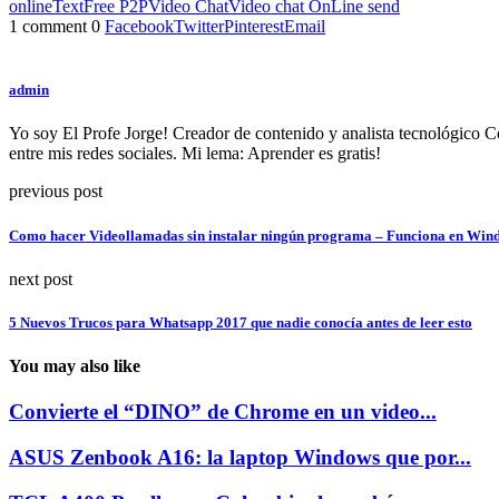
online
TextFree P2P
Video Chat
Video chat OnLine send
1 comment
0
Facebook
Twitter
Pinterest
Email
admin
Yo soy El Profe Jorge! Creador de contenido y analista tecnológico 
entre mis redes sociales. Mi lema: Aprender es gratis!
previous post
Como hacer Videollamadas sin instalar ningún programa – Funciona en Wi
next post
5 Nuevos Trucos para Whatsapp 2017 que nadie conocía antes de leer esto
You may also like
Convierte el “DINO” de Chrome en un video...
ASUS Zenbook A16: la laptop Windows que por...