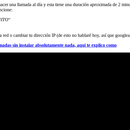
 hacer una llamada al día y esta tiene una duración aproximada de 2 m
ncione:
ITO
“
tra red o cambiar tu dirección IP (de esto no hablaré hoy, así que google
adas sin instalar absolutamente nada, aqui te explico como