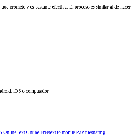
ue promete y es bastante efectiva. El proceso es similar al de hacer
Android, iOS o computador.
S Online
Text Online Free
text to mobile P2P filesharing