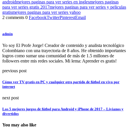
android
mejores paginas para ver series en ingles
mejores paginas
para ver series gratis 2017
mejores paginas para ver series y peliculas
gratis
mejores paginas para ver series yahoo
2 comments
0
Facebook
Twitter
Pinterest
Email
admin
Yo soy El Profe Jorge! Creador de contenido y analista tecnológico
Colombiano con una trayectoria de 8 años. He obtenido importantes
logros como sumar una comunidad de más de 1.5 millones de
followers entre mis redes sociales. Mi lema: Aprender es gratis!
previous post
Cómo ver TV gratis en PC y cualquier otro partido de fútbol en vivo por
internet
next post
Los 5 mejores juegos de fútbol para Android y iPhone de 2017 – Livianos y
divertidos
You may also like