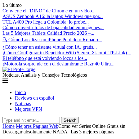
Lo último
Convierte el “DINO” de Chrome en un video...
ASUS Zenbook A16: la laptop Windows que por...
TCL A400 Pro llega a Colombia: lo probé...
Cómo convertir fotos de baja calidad en imágenes...
Las 5 Mejores Tablets Calidad Precio 2026 –...
🔍 Cómo Localizar un iPhone Perdido o Robado...
¿Cómo tener un asistente virtual con IA, gratis...
¡Cómo Configurar tu Repetidor Wifi (Steren, Xiaomi, TP-Link)...
El teléfono que está volviendo locos a los...
¡Motorola sorprende con el deslumbrante Razr 40 Ultra...
Noticias, Análisis y Consejos Tecnológicos
Inicio
Reviews en español
Noticias
Mejores VPN
Search
Home
Mejores Páginas Web
Como ver Series Online Gratis sin
Descargar absolutamente NADA | Las 3 mejores páginas